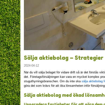
Sälja aktiebolag – Strategie
2024-04-12
När du vill sälja bolaget för vidare drift så är det förstås vi
det. Företagsförsäljningen kan vara en mycket komplex proc
stuguthyrningsbranschen. Om du inte ska
sälja aktiebolag 
göra det som krävs för att öka lönsamheten inför försäljning
Sälja aktiebolag med ökad lönsamhe
Uppgradera fastigheter för att göra dem 