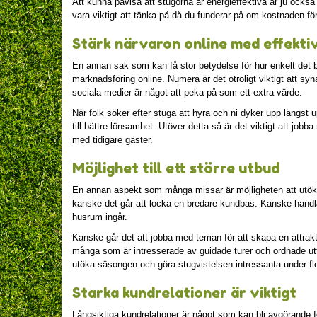
Att kunna påvisa att stugorna är energieffektiva är ju också
vara viktigt att tänka på då du funderar på om kostnaden för
Stärk närvaron online med effekti
En annan sak som kan få stor betydelse för hur enkelt det bli
marknadsföring online. Numera är det otroligt viktigt att sy
sociala medier är något att peka på som ett extra värde.
När folk söker efter stuga att hyra och ni dyker upp längst 
till bättre lönsamhet. Utöver detta så är det viktigt att job
med tidigare gäster.
Möjlighet till ett större utbud
En annan aspekt som många missar är möjligheten att utöka
kanske det går att locka en bredare kundbas. Kanske handla
husrum ingår.
Kanske går det att jobba med teman för att skapa en attrakt
många som är intresserade av guidade turer och ordnade utfl
utöka säsongen och göra stugvistelsen intressanta under fl
Starka kundrelationer är viktigt
Långsiktiga kundrelationer är något som kan bli avgörande fö