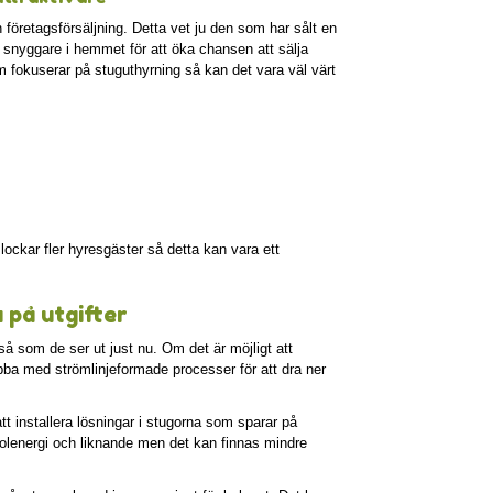
n företagsförsäljning. Detta vet ju den som har sålt en
 snyggare i hemmet för att öka chansen att sälja
som fokuserar på stuguthyrning så kan det vara väl värt
 lockar fler hyresgäster så detta kan vara ett
 på utgifter
a så som de ser ut just nu. Om det är möjligt att
obba med strömlinjeformade processer för att dra ner
 att installera lösningar i stugorna som sparar på
 solenergi och liknande men det kan finnas mindre