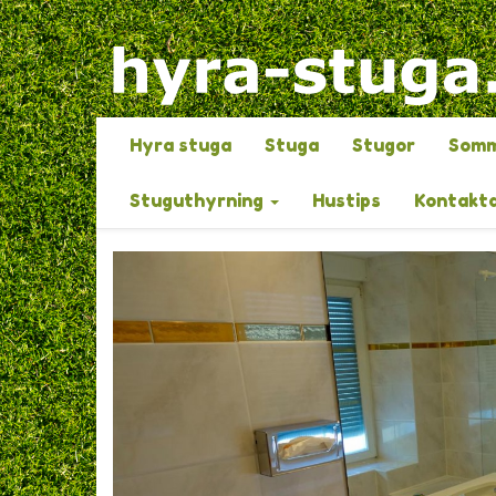
Hyra stuga
Stuga
Stugor
Somm
Stuguthyrning
Hustips
Kontakta