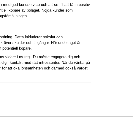
a med god kundservice och att se till att få in positiv
ntiell köpare av bolaget. Nöjda kunder som
agsförsäljningen.
i ordning. Detta inkluderar bokslut och
 över skulder och tillgångar. När underlaget är
 potentiell köpare.
vas vidare i ny regi. Du måste engagera dig och
ig i kontakt med rätt intressenter. När du väntar på
ier för att öka lönsamheten och därmed också värdet
urserydsvägen 38, 333 32 Smålandsstenar. Tel 0371-319 00
Kontakta oss
|
Om 