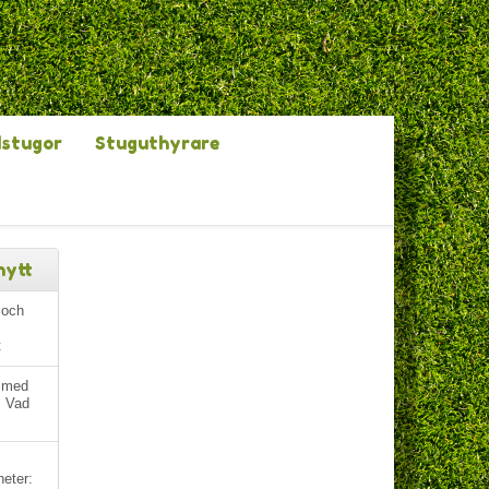
dstugor
Stuguthyrare
nytt
 och
t
g med
. Vad
heter: