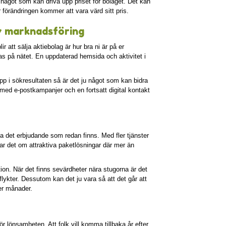
 något som kan driva upp priset för bolaget. Det kan
 förändringen kommer att vara värd sitt pris.
v marknadsföring
r att sälja aktiebolag är hur bra ni är på er
nas på nätet. En uppdaterad hemsida och aktivitet i
upp i sökresultaten så är det ju något som kan bidra
ba med e-postkampanjer och en fortsatt digital kontakt
 det erbjudande som redan finns. Med fler tjänster
r det om attraktiva paketlösningar där mer än
ion. När det finns sevärdheter nära stugorna är det
ykter. Dessutom kan det ju vara så att det går att
er månader.
r lönsamheten. Att folk vill komma tillbaka år efter