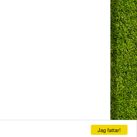
kakor (cookies)
|
|
Arkiv
Jag fattar!