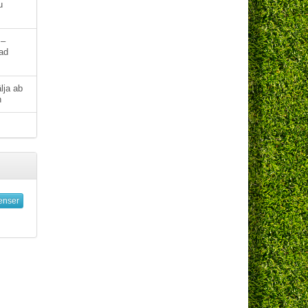
u
 –
kad
älja ab
n
enser