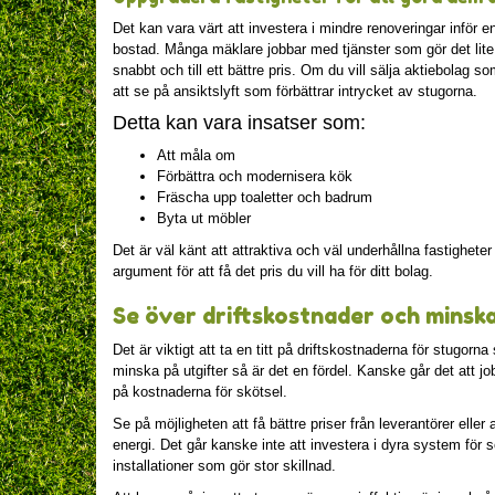
Det kan vara värt att investera i mindre renoveringar inför e
bostad. Många mäklare jobbar med tjänster som gör det lite
snabbt och till ett bättre pris. Om du vill sälja aktiebolag 
att se på ansiktslyft som förbättrar intrycket av stugorna.
Detta kan vara insatser som:
Att måla om
Förbättra och modernisera kök
Fräscha upp toaletter och badrum
Byta ut möbler
Det är väl känt att attraktiva och väl underhållna fastigheter
argument för att få det pris du vill ha för ditt bolag.
Se över driftskostnader och minska
Det är viktigt att ta en titt på driftskostnaderna för stugorn
minska på utgifter så är det en fördel. Kanske går det att j
på kostnaderna för skötsel.
Se på möjligheten att få bättre priser från leverantörer eller
energi. Det går kanske inte att investera i dyra system för
installationer som gör stor skillnad.