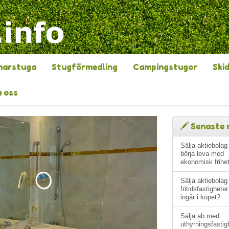
arstuga
Stugförmedling
Campingstugor
Ski
 oss
Senaste 
Sälja aktiebolag
börja leva med
ekonomisk frihe
Sälja aktiebola
fritidsfastigheter
ingår i köpet?
Sälja ab med
uthyrningsfastig