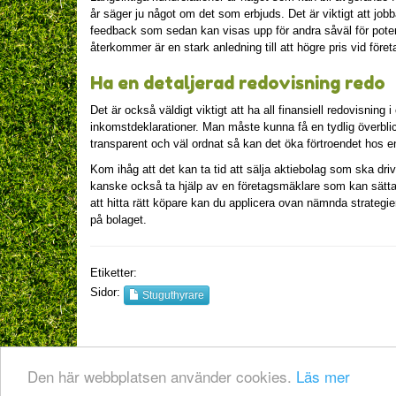
år säger ju något om det som erbjuds. Det är viktigt att jobb
feedback som sedan kan visas upp för andra såväl för pote
återkommer är en stark anledning till att högre pris vid föret
Ha en detaljerad redovisning redo
Det är också väldigt viktigt att ha all finansiell redovisning 
inkomstdeklarationer. Man måste kunna få en tydlig överblick
transparent och väl ordnat så kan det öka förtroendet hos en
Kom ihåg att det kan ta tid att sälja aktiebolag som ska dri
kanske också ta hjälp av en företagsmäklare som kan sätta d
att hitta rätt köpare kan du applicera ovan nämnda strateg
på bolaget.
Etiketter:
Sidor:
Stuguthyrare
© 2026 hyra-stuga.info. B
Den här webbplatsen använder cookies.
Läs mer