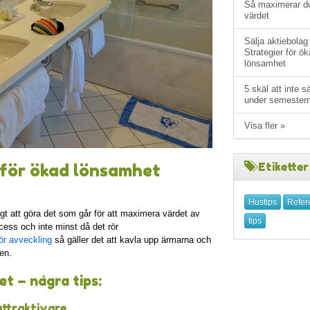
Så maximerar d
värdet
Sälja aktiebolag
Strategier för ö
lönsamhet
5 skäl att inte s
under semester
Visa fler »
Etiketter
r för ökad lönsamhet
Hustips
Refer
ktigt att göra det som går för att maximera värdet av
tips
ess och inte minst då det rör
för avveckling
så gäller det att kavla upp ärmarna och
en.
t – några tips:
attraktivare