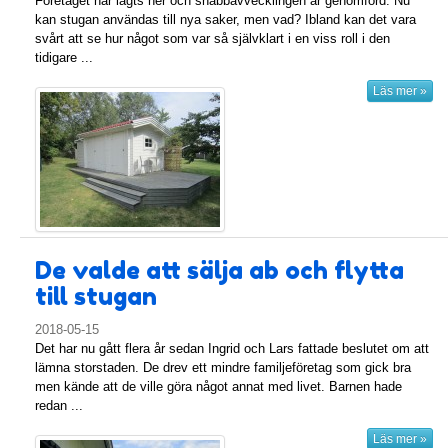
Företaget har lagts ner och snabbavvecklingen är genomförd. Nu
kan stugan användas till nya saker, men vad? Ibland kan det vara
svårt att se hur något som var så självklart i en viss roll i den
tidigare ...
Läs mer »
De valde att sälja ab och flytta
till stugan
2018-05-15
Det har nu gått flera år sedan Ingrid och Lars fattade beslutet om att
lämna storstaden. De drev ett mindre familjeföretag som gick bra
men kände att de ville göra något annat med livet. Barnen hade
redan ...
Läs mer »