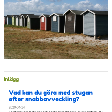
Inlägg
Vad kan du göra med stugan
efter snabbavveckling?
2020-04-14